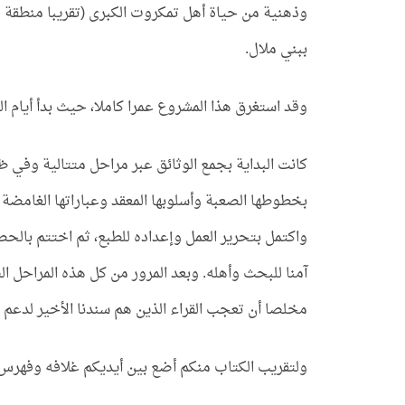
وذهنية من حياة أهل تمكروت الكبرى (تقريبا منطقة 
ببني ملال.
وقد استغرق هذا المشروع عمرا كاملا، حيث بدأ أيام 
كانت البداية بجمع الوثائق عبر مراحل متتالية وفي 
بخطوطها الصعبة وأسلوبها المعقد وعباراتها الغامضة 
واكتمل بتحرير العمل وإعداده للطبع، ثم اختتم بالحص
آمنا للبحث وأهله. وبعد المرور من كل هذه المراحل ا
مخلصا أن تعجب القراء الذين هم سندنا الأخير لدعم ج
ولتقريب الكتاب منكم أضع بين أيديكم غلافه وفهرس 