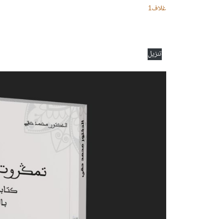
غلاف1
تنزيل